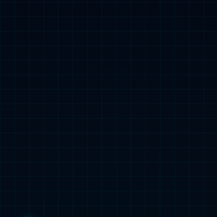
韦黎明
lewin乐玩集团党委副书记、董
事
谢延会
lewin乐玩集团党委委员、副总