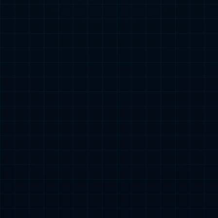
贺玉平
lewin乐玩集团首席合规官、总
法律顾问
余达峰
lewin乐玩（企业）集团总法律
顾问、董事会秘书