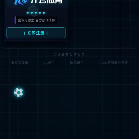
越秀资本
股票代码：
000987
lewin乐玩
lewin乐玩
lewin乐玩交通
lewin乐玩
lewin乐玩
lewin乐玩
资本
地产
基建
房托
服务
高速
7.74
2.15(38.46%)
8/6/2026
（北京时间）
分时
日k
周k
月k