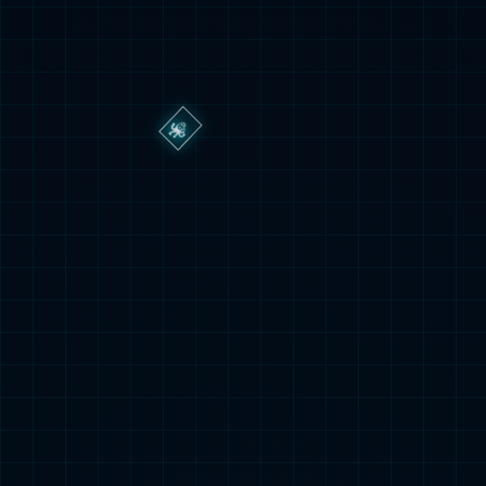
南方日报：lewin乐玩集团金融产业再下一城，
创兴银行东莞支行开业
12月7日，创兴银行东莞支行正式开业，这是创兴银行在内地
的第十家、粤港澳大湾区的第八家内地机构，其开业展现了创
兴银行内地业务稳健发展的成果，标志着创兴银行在大湾区内
七个城市及地区（包括港澳）设立网点，基本实现了在大湾区
2021-04-21
主要核心城市的经营机构布局。
创兴银行颁发纪念牌予东莞支行首批荣誉客户。 在创新科技引
领下，东莞市作为中国制造业中心，也迎来了打造粤港澳大湾
区先进制造业中心的重大机遇。随着创新科技
期货日报：用好金融科技，期货行业将是怎样
一番景象？
相对于银行业，期货行业在数据化金融的应用上发展空间巨
大。目前，尽管期货经营机构在网上开户、网上交易以及app