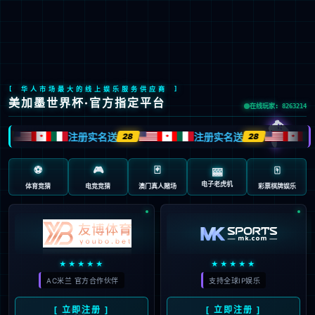
繁
En
新闻中心
News
集团要闻
板块要闻
品牌百科
宣传视频
媒体报道