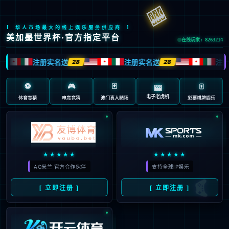
繁
En
业务咨询电话
Consultation Hotline
业务咨询电话